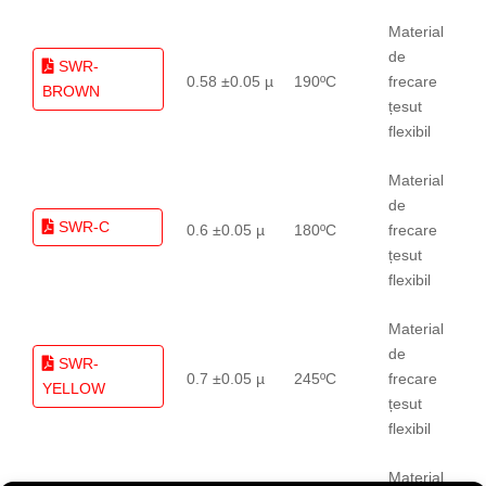
Material
de
SWR-
0.58 ±0.05 µ
190ºC
frecare
BROWN
țesut
flexibil
Material
de
SWR-C
0.6 ±0.05 µ
180ºC
frecare
țesut
flexibil
Material
de
SWR-
0.7 ±0.05 µ
245ºC
frecare
YELLOW
țesut
flexibil
Material