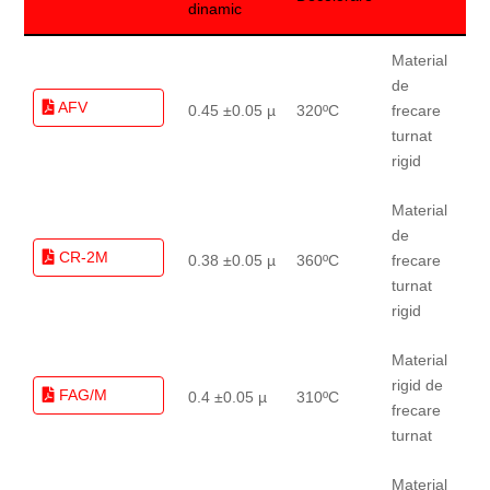
dinamic
Material
de
AFV
0.45 ±0.05 µ
320ºC
frecare
turnat
rigid
Material
de
CR-2M
0.38 ±0.05 µ
360ºC
frecare
turnat
rigid
Material
rigid de
FAG/M
0.4 ±0.05 µ
310ºC
frecare
turnat
Material