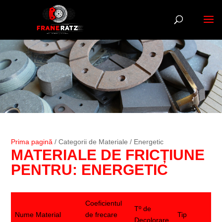
Prima pagină
/ Categorii de Materiale / Energetic
MATERIALE DE FRICȚIUNE
PENTRU: ENERGETIC
Coeficientul
Tº de
Nume Material
de frecare
Tip
Decolorare