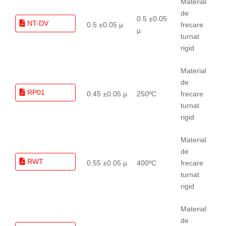
Material
de
0.5 ±0.05
NT-DV
0.5 ±0.05 µ
frecare
µ
turnat
rigid
Material
de
RP01
0.45 ±0.05 µ
250ºC
frecare
turnat
rigid
Material
de
RWT
0.55 ±0.05 µ
400ºC
frecare
turnat
rigid
Material
de