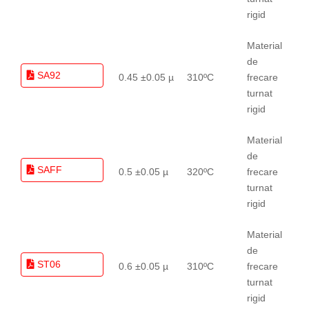
rigid
Material
de
SA92
0.45 ±0.05 µ
310ºC
frecare
turnat
rigid
Material
de
SAFF
0.5 ±0.05 µ
320ºC
frecare
turnat
rigid
Material
de
ST06
0.6 ±0.05 µ
310ºC
frecare
turnat
rigid