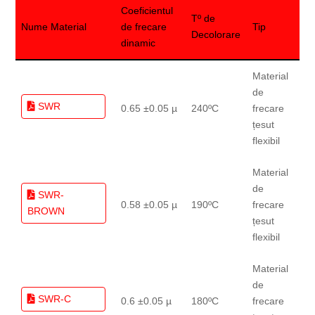
Coeficientul
Tº de
Nume Material
de frecare
Tip
Decolorare
dinamic
Material
de
SWR
0.65 ±0.05 µ
240ºC
frecare
țesut
flexibil
Material
de
SWR-
0.58 ±0.05 µ
190ºC
frecare
BROWN
țesut
flexibil
Material
de
SWR-C
0.6 ±0.05 µ
180ºC
frecare