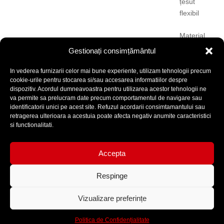
țesut
flexibil
Material
de
Gestionați consimțământul
SWR-
0.7 ±0.05 µ
245ºC
frecare
YELLOW
țesut
In vederea furnizarii celor mai bune experiente, utilizam tehnologii precum
cookie-urile pentru stocarea si/sau accesarea informatiilor despre
flexibil
dispozitiv. Acordul dumneavoastra pentru utilizarea acestor tehnologii ne
va permite sa prelucram date precum comportamentul de navigare sau
identificatorii unici pe acest site. Refuzul acordarii consimtamantului sau
retragerea ulterioara a acestuia poate afecta negativ anumite caracteristici
si functionalitati.
Accepta
Respinge
Termeni și condiții
Politică de Confidențialitate
Vizualizare preferințe
GDPR
Site realizat de
Politica de Confidențialitate