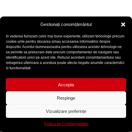
Gestionați consimțământul
In vederea furnizarii celor mai bune experiente, utilizam tehnologii precum
cookie-urile pentru stocarea si/sau accesarea informatiilor despre
dispozitiv. Acordul dumneavoastra pentru utilizarea acestor tehnologii ne
va permite sa prelucram date precum comportamentul de navigare sau
identificatorii unici pe acest site. Refuzul acordarii consimtamantului sau
retragerea ulterioara a acestuia poate afecta negativ anumite caracteristici
si functionalitati.
Accepta
Respinge
Termeni și condiții
Politică de Confidențialitate
Vizualizare preferințe
GDPR
Site realizat de
Politica de Confidențialitate