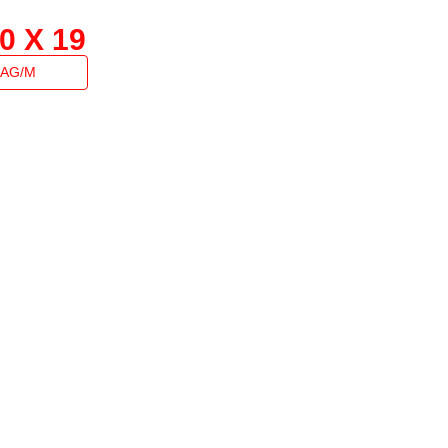
0 X 19
FAG/M